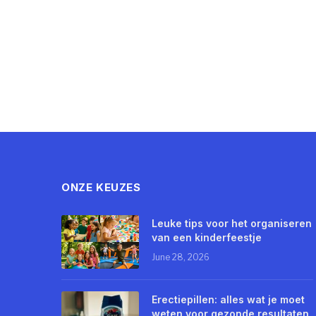
ONZE KEUZES
Leuke tips voor het organiseren
van een kinderfeestje
June 28, 2026
Erectiepillen: alles wat je moet
weten voor gezonde resultaten