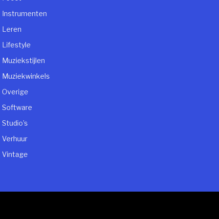
Instrumenten
Leren
Lifestyle
Muziekstijlen
Muziekwinkels
Overige
Software
Studio’s
Verhuur
Vintage